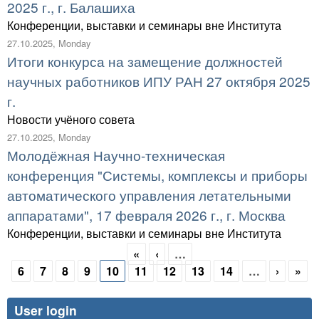
2025 г., г. Балашиха
Конференции, выставки и семинары вне Института
27.10.2025, Monday
Итоги конкурса на замещение должностей
научных работников ИПУ РАН 27 октября 2025
г.
Новости учёного совета
27.10.2025, Monday
Молодёжная Научно-техническая
конференция "Системы, комплексы и приборы
автоматического управления летательными
аппаратами", 17 февраля 2026 г., г. Москва
Конференции, выставки и семинары вне Института
«
‹
…
Pages
6
7
8
9
10
11
12
13
14
…
›
»
User login