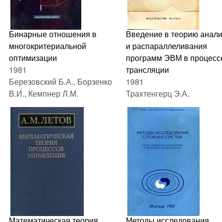
Бинарные отношения в
Введение в теорию анал
многокритериальной
и распараллеливания
оптимизации
программ ЭВМ в процесс
1981
трансляции
Березовский Б.А., Борзенко
1981
В.И., Кемпнер Л.М.
Трахтенгерц Э.А.
Математическая теория
Методы исследования