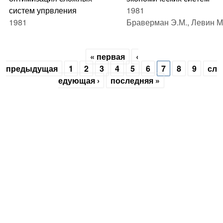
систем упрвления
1981
1981
Браверман Э.М., Левин М
« первая
‹
Pages
предыдущая
1
2
3
4
5
6
7
8
9
сл
едующая ›
последняя »