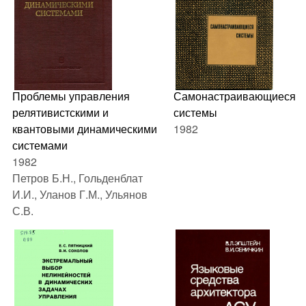
Проблемы управления
Самонастраивающиеся
релятивистскими и
системы
квантовыми динамическими
1982
системами
1982
Петров Б.Н., Гольденблат
И.И., Уланов Г.М., Ульянов
С.В.