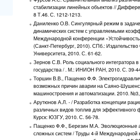
стабилизации линейных объектов // Диффер
8 Т.46. С. 1212-1213.
Даниленко О.В. Сингулярный режим в задач
динамических систем с управляемыми коэфф
Международной конференции «Устойчивость
(Санкт-Петербург, 2010). СПб.: Издательство
Университета, 2010. С. 61-62.
Зернов С.В. Роль социального интегратора в
государства / . М.: ИНИОН РАН, 2010. С. 39-4
Торшин В.В., Пащенко Ф.Ф. Электрогидравлич
возможных причин аварии на Саяно-Шушенс
машиностроения и автоматизации. 2010. №3, .
Арутюнов А.Л. - / Разработка концепции рац
различных видов топлив для эффективного 
Курск: ЮЗГУ, 2010. С. 56-78.
Пащенко Ф.Ф., Березин М.А. Эволюционные
сложных систем / Труды 4-й Международной