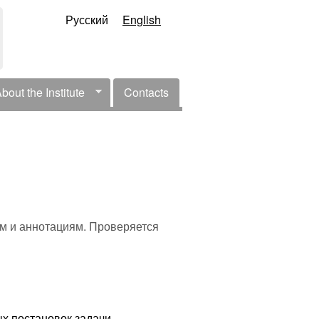
Русский
English
bout the Institute
Contacts
l Menu
м и аннотациям. Проверяется
х постановок задачи