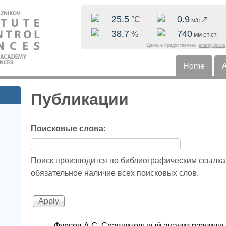
Skip to main content
25.5
0.9
°C
м/с
38.7
740
%
мм рт.ст.
Данные предоставлены
energy.ipu.ru
Home
A
Horizonta
Публикации
Поисковые слова:
Поиск производится по библиографическим ссылка
обязательное наличие всех поисковых слов.
Фурсов А.С. Сравнительный анализ различны