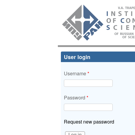
ИПУ
РАН
User login
Username
*
Password
*
Request new password