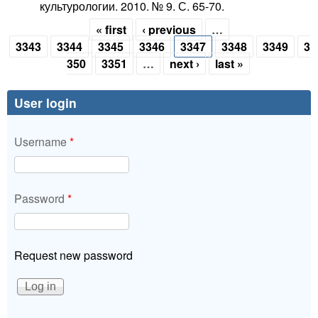
культурологии. 2010. № 9. С. 65-70.
« first
‹ previous
…
Pages
3343
3344
3345
3346
3347
3348
3349
3
350
3351
…
next ›
last »
User login
Username
*
Password
*
Request new password