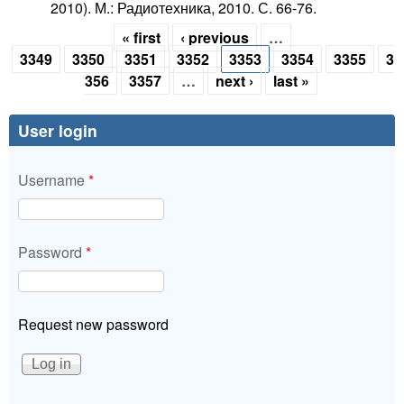
2010). М.: Радиотехника, 2010. С. 66-76.
« first
‹ previous
…
Pages
3349
3350
3351
3352
3353
3354
3355
3
356
3357
…
next ›
last »
User login
Username
*
Password
*
Request new password