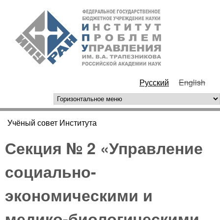
Перейти к основному
ИПУ
содержанию
РАН
Русский
English
горизонтальное меню
Учёный совет Института
Вы здесь
Секция № 2 «Управление
социально-
экономическими и
медико-биологическими