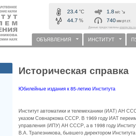
Перейти к основному
23.4
1.8
°C
м/с
содержанию
44.7
740
%
мм рт.ст.
Данные предоставлены
energy.ipu.ru
ОБЪЯВЛЕНИЯ
ИНСТИТУТ
П
горизонтальное меню
Историческая справка
Юбилейные издания к 85-летию Института
Институт автоматики и телемеханики (ИАТ) АН СС
указом Совнаркома СССР. В 1969 году ИАТ переим
управления (ИПУ) АН СССР, а в 1998 году Институ
В.А. Трапезникова, бывшего директором Института 