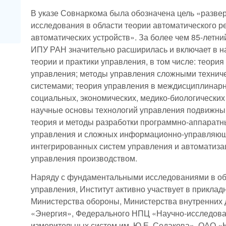
В указе Совнаркома была обозначена цель «разв
исследования в области теории автоматического р
автоматических устройств». За более чем 85-летни
ИПУ РАН значительно расширилась и включает в н
теории и практики управления, в том числе: теори
управления; методы управления сложными технич
системами; теория управления в междисциплинар
социальных, экономических, медико-биологических 
научные основы технологий управления подвижным
теория и методы разработки программно-аппаратны
управления и сложных информационно-управляющ
интегрированных систем управления и автоматиза
управления производством.
Наряду с фундаментальными исследованиями в об
управления, Институт активно участвует в приклад
Министерства обороны, Министерства внутренних
«Энергия», Федерального НПЦ «Научно-исследоват
измерительных систем им. Ю.Е. Седакова», ОАО «