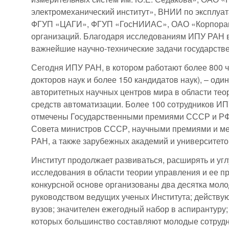
электромеханический институт», ВНИИ по эксплуат
ФГУП «ЦАГИ», ФГУП «ГосНИИАС», ОАО «Корпораци
организаций. Благодаря исследованиям ИПУ РАН 
важнейшие научно-технические задачи государств
Сегодня ИПУ РАН, в котором работают более 800 че
докторов наук и более 150 кандидатов наук), – оди
авторитетных научных центров мира в области тео
средств автоматизации. Более 100 сотрудников И
отмечены Государственными премиями СССР и РФ
Совета министров СССР, научными премиями и м
РАН, а также зарубежных академий и университето
Институт продолжает развиваться, расширять и у
исследования в области теории управления и ее п
конкурсной основе организованы два десятка мол
руководством ведущих ученых Института; действ
вузов; значителен ежегодный набор в аспирантуру;
которых большинство составляют молодые сотрудн