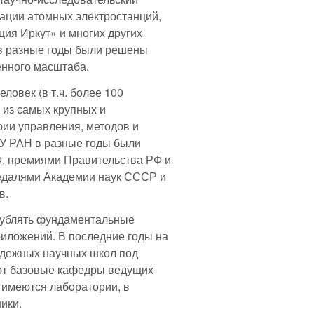
ации атомных электростанций,
я Иркут» и многих других
в разные годы были решены
енного масштаба.
ловек (в т.ч. более 100
н из самых крупных и
рии управления, методов и
ПУ РАН в разные годы были
, премиями Правительства РФ и
едалями Академии наук СССР и
в.
глублять фундаментальные
риложений. В последние годы на
одежных научных школ под
уют базовые кафедры ведущих
 имеются лаборатории, в
ики.