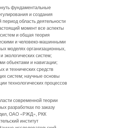
ернуть фундаментальные
егулирования и создания
й период область деятельности
астоящий момент все аспекты
я систем и общая теория
ескими и человеко-машинными
ных моделях организационных,
и экологических систем;
и объектами и навигации;
х и технических средств
их систем; научные основы
ции технологических процессов
ласти современной теории
ных разработках по заказу
 дел, ОАО «РЖД», РКК
ельский институт
Научно-исследовательский