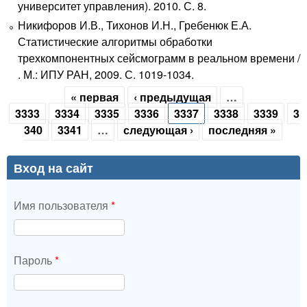
университет управления). 2010. С. 8.
Никифоров И.В., Тихонов И.Н., Гребенюк Е.А.
Статистические алгоритмы обработки
трехкомпонентных сейсмограмм в реальном времени /
. М.: ИПУ РАН, 2009. С. 1019-1034.
« первая
‹ предыдущая
…
Страницы
3333
3334
3335
3336
3337
3338
3339
3
340
3341
…
следующая ›
последняя »
Вход на сайт
Имя пользователя
*
Пароль
*