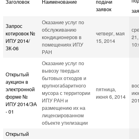
по
Заголовок
Наименование
подачи
заявок
за
Оказание услуг по
Запрос
обслуживанию
ср
котировок №
четверг, мая
кондиционеров в
21,
ИПУ 2014/
15, 2014
помещениях ИПУ
10:
ЗК-06
РАН
Оказание услуг по
вывозу твердых
Открытый
бытовых отходов и
аукцион в
крупногабаритного
во
электронной
пятница,
мусора с территории
ию
форме №
июня 6, 2014
ИПУ РАН и
201
ИПУ 2014/ЭА
размещению их на
- 01
лицензированном
объекте утилизации
Открытый