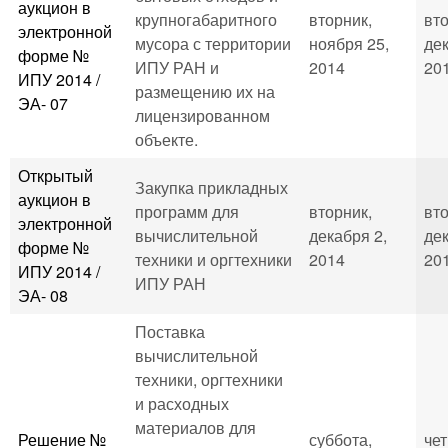
аукцион в
крупногабаритного
вторник,
вто
электронной
мусора с территории
ноября 25,
дек
форме №
ИПУ РАН и
2014
201
ИПУ 2014 /
размещению их на
ЭА- 07
лицензированном
объекте.
Открытый
Закупка прикладных
аукцион в
программ для
вторник,
вто
электронной
вычислительной
декабря 2,
дек
форме №
техники и оргтехники
2014
201
ИПУ 2014 /
ИПУ РАН
ЭА- 08
Поставка
вычислительной
техники, оргтехники
и расходных
материалов для
Решение №
суббота,
чет