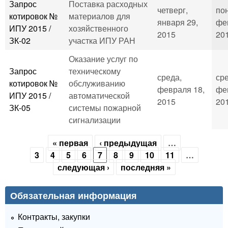
Запрос
Поставка расходных
четверг,
по
котировок №
материалов для
января 29,
фе
ИПУ 2015 /
хозяйственного
2015
201
ЗК-02
участка ИПУ РАН
Оказание услуг по
Запрос
техническому
среда,
сре
котировок №
обслуживанию
февраля 18,
фе
ИПУ 2015 /
автоматической
2015
201
ЗК-05
системы пожарной
сигнализации
« первая
‹ предыдущая
…
Страницы
3
4
5
6
7
8
9
10
11
…
следующая ›
последняя »
Обязательная информация
Контракты, закупки