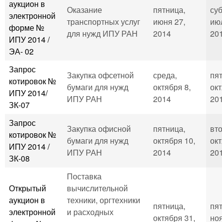
аукцион в
Оказание
пятница,
суб
электронной
транспортных услуг
июня 27,
ию
форме №
для нужд ИПУ РАН
2014
201
ИПУ 2014 /
ЭА- 02
Запрос
Закупка офсетной
среда,
пя
котировок №
бумаги для нужд
октября 8,
окт
ИПУ 2014/
ИПУ РАН
2014
201
ЗК-07
Запрос
Закупка офисной
пятница,
вто
котировок №
бумаги для нужд
октября 10,
окт
ИПУ 2014 /
ИПУ РАН
2014
201
ЗК-08
Поставка
Открытый
вычислительной
аукцион в
техники, оргтехники
пятница,
пя
электронной
и расходных
октября 31,
ноя