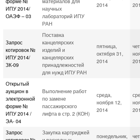
форме №
материалов для
2014
201
ИПУ 2014/
научных
ОАЭФ – 03
лабораторий ИПУ
РАН
Поставка
Запрос
канцелярских
пятница,
чет
котировок №
изделий и
октября 31,
ноя
ИПУ 2014/
канцелярских
2014
201
ЗК-09
принадлежностей
для нужд ИПУ РАН
Открытый
аукцион в
Выполнение работ
среда,
сре
электронной
по замене
ноября 12,
ноя
форме №
пассажирского
2014
201
ИПУ 2014 /
лифта в стр. 2 (КОН)
ЭА- 04
Запрос
Закупка картриджей
понедельник,
чет
котировок №
и расходных