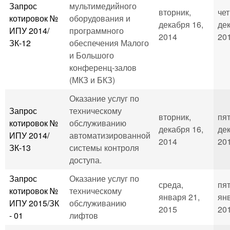
Запрос
мультимедийного
вторник,
чет
котировок №
оборудования и
декабря 16,
дек
ИПУ 2014/
программного
2014
201
ЗК-12
обеспечения Малого
и Большого
конференц-залов
(МКЗ и БКЗ)
Оказание услуг по
Запрос
техническому
вторник,
пя
котировок №
обслуживанию
декабря 16,
дек
ИПУ 2014/
автоматизированной
2014
201
ЗК-13
системы контроля
доступа.
Запрос
Оказание услуг по
среда,
пя
котировок №
техническому
января 21,
янв
ИПУ 2015/ЗК
обслуживанию
2015
201
- 01
лифтов