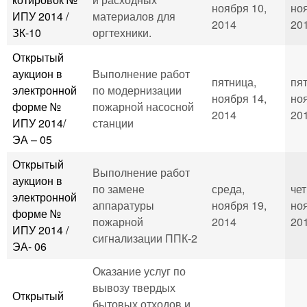
ноября 10,
ноя
ИПУ 2014 /
материалов для
2014
201
ЗК-10
оргтехники.
Открытый
аукцион в
Выполнение работ
пятница,
пя
электронной
по модернизации
ноября 14,
ноя
форме №
пожарной насосной
2014
201
ИПУ 2014/
станции
ЭА – 05
Открытый
Выполнение работ
аукцион в
по замене
среда,
чет
электронной
аппаратуры
ноября 19,
ноя
форме №
пожарной
2014
201
ИПУ 2014 /
сигнализации ППК-2
ЭА- 06
Оказание услуг по
вывозу твердых
Открытый
бытовых отходов и