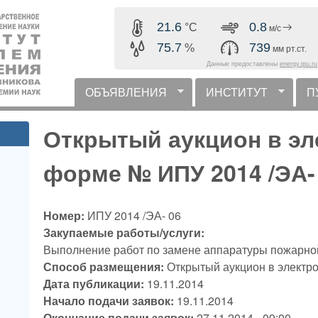
Перейти к основному
21.6
0.8
°C
м/с
содержанию
75.7
739
%
мм рт.ст.
Данные предоставлены
energy.ipu.ru
ОБЪЯВЛЕНИЯ
ИНСТИТУТ
П
горизонтальное меню
Открытый аукцион в эл
форме № ИПУ 2014 /ЭА-
Номер:
ИПУ 2014 /ЭА- 06
Закупаемые работы/услуги:
Выполнение работ по замене аппаратуры пожарно
Способ размещения:
Открытый аукцион в электр
Дата публикации:
19.11.2014
Начало подачи заявок:
19.11.2014
Окончание подачи заявок:
27.11.2014 - 09:00