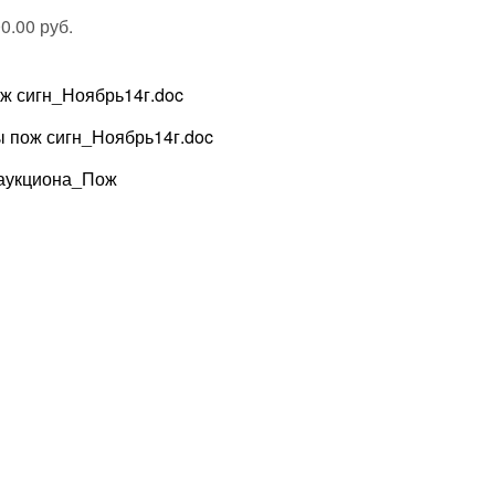
0.00 руб.
ж сигн_Ноябрь14г.doc
 пож сигн_Ноябрь14г.doc
 аукциона_Пож