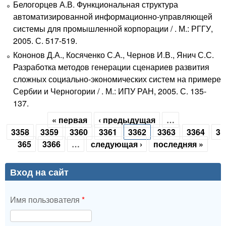
Белогорцев А.В. Функциональная структура
автоматизированной информационно-управляющей
системы для промышленной корпорации / . М.: РГГУ,
2005. С. 517-519.
Кононов Д.А., Косяченко С.А., Чернов И.В., Янич С.С.
Разработка методов генерации сценариев развития
сложных социально-экономических систем на примере
Сербии и Черногории / . М.: ИПУ РАН, 2005. С. 135-
137.
« первая
‹ предыдущая
…
Страницы
3358
3359
3360
3361
3362
3363
3364
3
365
3366
…
следующая ›
последняя »
Вход на сайт
Имя пользователя
*