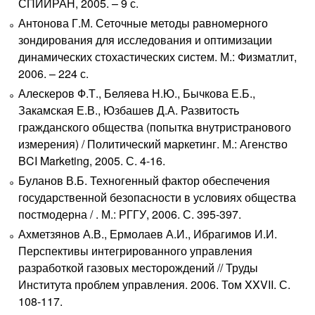
СПИИРАН, 2005. – 9 с.
Антонова Г.М. Сеточные методы равномерного
зондирования для исследования и оптимизации
динамических стохастических систем. М.: Физматлит,
2006. – 224 с.
Алескеров Ф.Т., Беляева Н.Ю., Бычкова Е.Б.,
Закамская Е.В., Юзбашев Д.А. Развитость
гражданского общества (попытка внутристранового
измерения) / Политический маркетинг. М.: Агенство
BCI Marketing, 2005. С. 4-16.
Буланов В.Б. Техногенный фактор обеспечения
государственной безопасности в условиях общества
постмодерна / . М.: РГГУ, 2006. С. 395-397.
Ахметзянов А.В., Ермолаев А.И., Ибрагимов И.И.
Перспективы интегрированного управления
разработкой газовых месторождений // Труды
Института проблем управления. 2006. Том XXVII. С.
108-117.