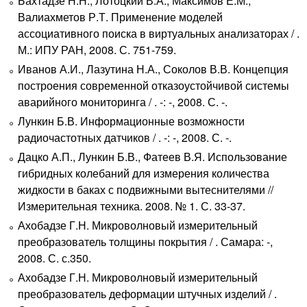
Бахтадзе Н.Н., Лотоцкий В.А., Максимов Е.М.,
Валиахметов Р.Т. Применение моделей
ассоциативного поиска в виртуальных анализаторах / .
М.: ИПУ РАН, 2008. С. 751-759.
Иванов А.И., Лазутина Н.А., Соколов В.В. Концепция
построения современной отказоустойчивой системы
аварийного мониторинга / . -: -, 2008. С. -.
Лункин Б.В. Информационные возможности
радиочастотных датчиков / . -: -, 2008. С. -.
Дацко А.П., Лункин Б.В., Фатеев В.Я. Использование
гибридных колебаний для измерения количества
жидкости в баках с подвижными вытеснителями //
Измерительная техника. 2008. № 1. С. 33-37.
Ахобадзе Г.Н. Микроволновый измерительный
преобразователь толщины покрытия / . Самара: -,
2008. С. с.350.
Ахобадзе Г.Н. Микроволновый измерительный
преобразователь деформации штучных изделий / .