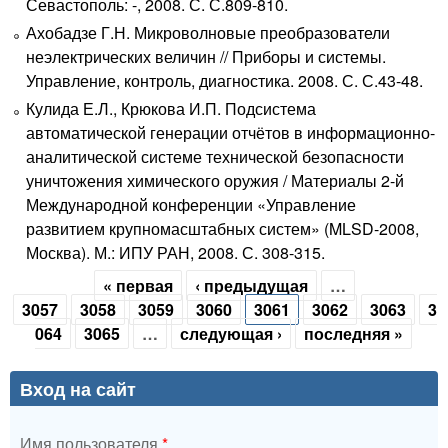
Севастополь: -, 2008. С. С.809-810.
Ахобадзе Г.Н. Микроволновые преобразователи
неэлектрических величин // Приборы и системы.
Управление, контроль, диагностика. 2008. С. С.43-48.
Кулида Е.Л., Крюкова И.П. Подсистема
автоматической генерации отчётов в информационно-
аналитической системе технической безопасности
уничтожения химического оружия / Материалы 2-й
Международной конференции «Управление
развитием крупномасштабных систем» (MLSD-2008,
Москва). М.: ИПУ РАН, 2008. С. 308-315.
« первая
‹ предыдущая
…
Страницы
3057
3058
3059
3060
3061
3062
3063
3
064
3065
…
следующая ›
последняя »
Вход на сайт
Имя пользователя
*