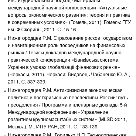
институциональный подход / Материалы
международной научной конференции «Актуальные
вопросы экономического развития: теория и практика
в современных условиях» (Гомель, 2011). Гомель: ГГУ
им. Ф.Скорины, 2011. С. 15-16.
Нижегородцев Р.М. Страхование рисков государством
и навигационная роль посредников на финансовых
рынках / Тезисы докладов международной научно-
практической конференции «Банкiвська система
Украiни в умовах глобалiзацii фiнансових ринкiв»
(Черкасы, 2011). Черкаси: Видавець Чабаненко Ю. А.,
2011. С. 337-339.
Нижегородцев Р.М. Антикризисная экономическая
политика и посткризисные перспективы России: путь
преодоления / Программа и пленарные доклады 5-й
Международной конференции «Управление
развитием крупномасштабных систем» (MLSD-2011,
Москва). М.: ИПУ РАН, 2011. С. 133-139.
Нижегородцев Р.М., Горидько Н.П. Технологическая