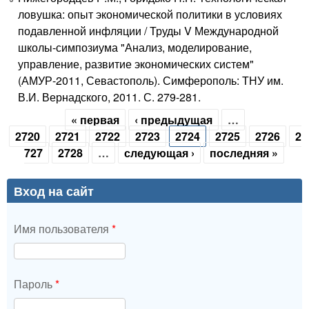
ловушка: опыт экономической политики в условиях
подавленной инфляции / Труды V Международной
школы-симпозиума "Анализ, моделирование,
управление, развитие экономических систем"
(АМУР-2011, Севастополь). Симферополь: ТНУ им.
В.И. Вернадского, 2011. С. 279-281.
« первая
‹ предыдущая
…
Страницы
2720
2721
2722
2723
2724
2725
2726
2
727
2728
…
следующая ›
последняя »
Вход на сайт
Имя пользователя
*
Пароль
*