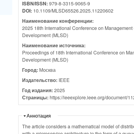
ISBN/ISSN:
979-8-3315-9065-9
DOI:
10.1109/MLSD65526.2025.11220602
Наименование конференции:
2025 18th International Conference on Management 
Development (MLSD)
Наименование источника:
Proceedings of 18th International Conference on M
Development (MLSD)
Город:
Москва
Издательство:
IEEE
Год издания:
2025
Страницы:
https://ieeexplore.ieee.org/document/1
Скрыть
Аннотация
The article considers a mathematical model of distrib
with a microservice architecture in the form of a que