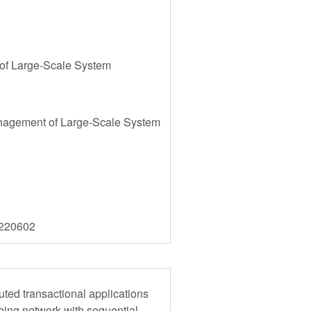
of Large-Scale System
anagement of Large-Scale System
1220602
uted transactional applications
ueing network with sequential