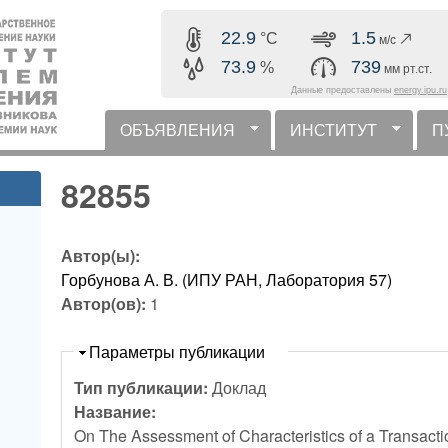
Перейти к основному
22.9
1.5
°C
м/с
содержанию
73.9
739
%
мм рт.ст.
Данные предоставлены
energy.ipu.ru
ОБЪЯВЛЕНИЯ
ИНСТИТУТ
П
горизонтальное меню
82855
Автор(ы):
Горбунова А. В. (ИПУ РАН, Лаборатория 57)
Автор(ов):
1
Скрыть
Параметры публикации
Тип публикации:
Доклад
Название:
On The Assessment of Characteristics of a Transacti