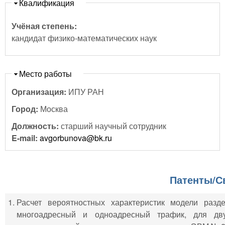
Скрыть
Квалификация
Учёная степень:
кандидат физико-математических наук
Скрыть
Место работы
Организация:
ИПУ РАН
Город:
Москва
Должность:
старший научный сотрудник
E-mail:
avgorbunova@bk.ru
Патенты/С
Расчет вероятностных характеристик модели разд
многоадресный и одноадресный трафик, для дву