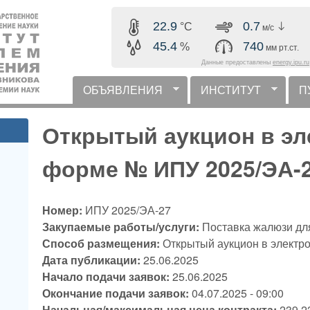
Перейти к основному
22.9
0.7
°C
м/с
содержанию
45.4
740
%
мм рт.ст.
Данные предоставлены
energy.ipu.ru
ОБЪЯВЛЕНИЯ
ИНСТИТУТ
П
горизонтальное меню
Открытый аукцион в эл
форме № ИПУ 2025/ЭА-
Номер:
ИПУ 2025/ЭА-27
Закупаемые работы/услуги:
Поставка жалюзи д
Способ размещения:
Открытый аукцион в электр
Дата публикации:
25.06.2025
Начало подачи заявок:
25.06.2025
Окончание подачи заявок:
04.07.2025 - 09:00
Начальная/максимальная цена контракта:
239 2