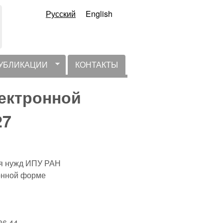
Русский
English
УБЛИКАЦИИ
КОНТАКТЫ
ектронной
27
ля нужд ИПУ РАН
онной форме
36.44