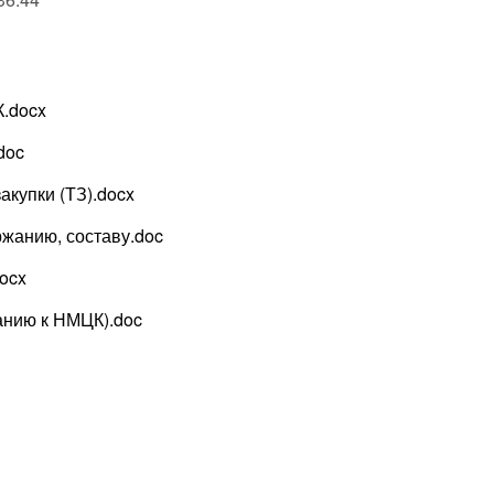
.docx
doc
купки (ТЗ).docx
жанию, составу.doc
ocx
анию к НМЦК).doc