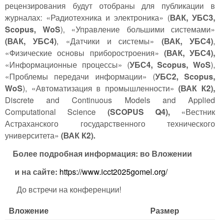
рецензирования будут отобраны для публикации в
журналах: «Радиотехника и электроника» (
ВАК, УБС3,
Scopus
,
W
o
S
), «Управление большими системами»
(ВАК, УБС4)
, «Датчики и системы»
(ВАК, УБС4)
,
«Физические основы приборостроения»
(ВАК, УБС4),
«Информационные процессы» (
УБС4, Scopus, W
o
S
),
«Проблемы передачи информации» (
УБС2, Scopus,
WoS
), «Автоматизация в промышленности»
(ВАК К2),
Discrete and Continuous Models and Applied
Computational Science
(
SCOPUS
Q
4),
«Вестник
Астраханского государственного технического
университета»
(ВАК К2).
Более подробная информация: во Вложении
и
на сайте:
https://www.icct2025gomel.org/
До встречи на конференции!
Вложение
Размер