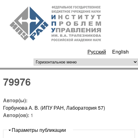
Перейти к основному
ИПУ
содержанию
РАН
Русский
English
горизонтальное меню
79976
Автор(ы):
Горбунова А. В. (ИПУ РАН, Лаборатория 57)
Автор(ов):
1
Скрыть
Параметры публикации