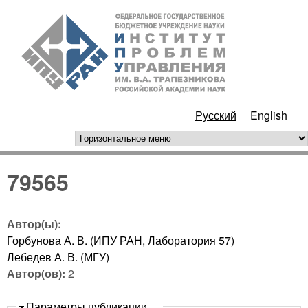
Перейти к основному
ИПУ
содержанию
РАН
Русский
English
горизонтальное меню
79565
Автор(ы):
Горбунова А. В. (ИПУ РАН, Лаборатория 57)
Лебедев А. В. (МГУ)
Автор(ов):
2
Скрыть
Параметры публикации