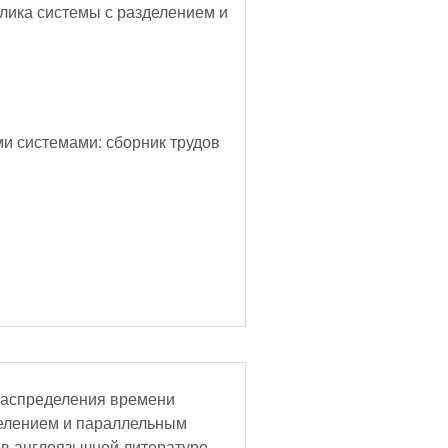
клика системы с разделением и
и системами: сборник трудов
 распределения времени
делением и параллельным
 в англоязычной литературе