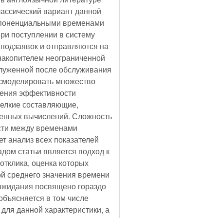
классический вариант данной
кспоненциальными временами
ри поступлении в систему
подзаявок и отправляются на
накопителем неограниченной
служенной после обслуживания
 смоделировать множество
чения эффективности
мелкие составляющие,
ленных вычислений. Сложность
ости между временами
ет анализ всех показателей
дом статьи является подход к
тклика, оценка которых
ой среднего значения времени
 ожидания посвящено гораздо
объясняется в том числе
для данной характеристики, а