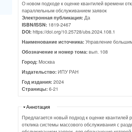
О новом подходе к оценке квантилей времени от
параллельным обслуживанием заявок
Электронная публикация:
Да
ISBN/ISSN:
1819-2467
DOI:
https://doi.org/10.25728/ubs.2024.108.1
Наименование источника:
Управление большим
Обозначение и номер тома:
вып. 108
Город:
Москва
Издательство:
ИПУ РАН
Год издания:
2024
Страницы:
6-21
Скрыть
Аннотация
Предлагается новый подход к оценке квантилей
отклика системы массового обслуживания с раз
обслуживанием заявок, для обозначения которой