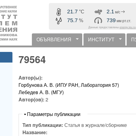
Перейти к основному
21.7
2.1
°C
м/с
содержанию
75.7
739
%
мм рт.ст.
Данные предоставлены
energy.ipu.ru
ОБЪЯВЛЕНИЯ
ИНСТИТУТ
П
горизонтальное меню
79564
Автор(ы):
Горбунова А. В. (ИПУ РАН, Лаборатория 57)
Лебедев А. В. (МГУ)
Автор(ов):
2
Скрыть
Параметры публикации
Тип публикации:
Статья в журнале/сборнике
Название: