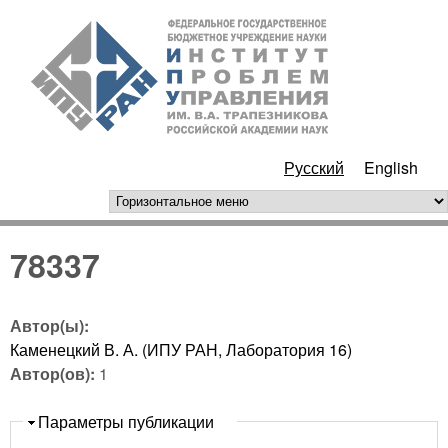
Перейти к основному
ИПУ
содержанию
РАН
Русский
English
горизонтальное меню
78337
Автор(ы):
Каменецкий В. А. (ИПУ РАН, Лаборатория 16)
Автор(ов):
1
Скрыть
Параметры публикации