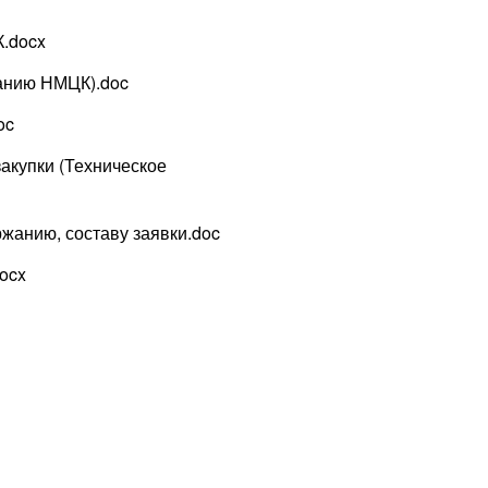
.docx
анию НМЦК).doc
oc
акупки (Техническое
анию, составу заявки.doc
ocx