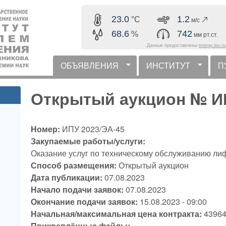
Перейти к основному
23.0
1.2
°C
м/с
содержанию
68.6
742
%
мм рт.ст.
Данные предоставлены
energy.ipu.ru
ОБЪЯВЛЕНИЯ
ИНСТИТУТ
П
горизонтальное меню
Открытый аукцион № ИП
Номер:
ИПУ 2023/ЭА-45
Закупаемые работы/услуги:
Оказание услуг по техническому обслуживанию ли
Способ размещения:
Открытый аукцион
Дата публикации:
07.08.2023
Начало подачи заявок:
07.08.2023
Окончание подачи заявок:
15.08.2023 - 09:00
Начальная/максимальная цена контракта:
43964
Прикреплённые файлы: