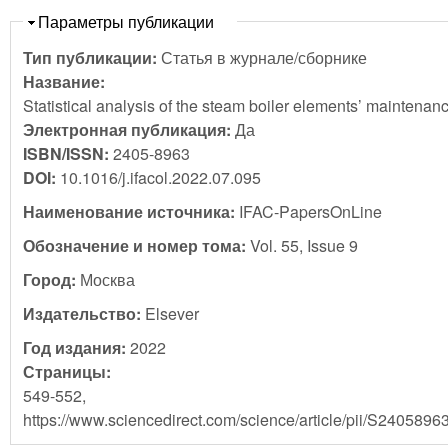
Скрыть
Параметры публикации
Тип публикации:
Статья в журнале/сборнике
Название:
Statistical analysis of the steam boiler elements’ maintenanc
Электронная публикация:
Да
ISBN/ISSN:
2405-8963
DOI:
10.1016/j.ifacol.2022.07.095
Наименование источника:
IFAC-PapersOnLine
Обозначение и номер тома:
Vol. 55, Issue 9
Город:
Москва
Издательство:
Elsever
Год издания:
2022
Страницы:
549-552,
https://www.sciencedirect.com/science/article/pii/S240589