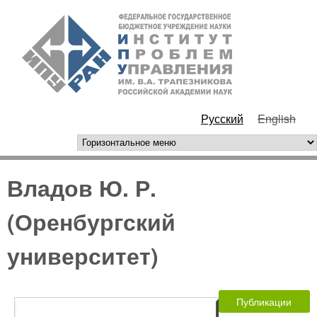
Перейти к основному
ИПУ
содержанию
РАН
Русский
English
горизонтальное меню
Владов Ю. Р.
(Оренбургский
университет)
Публикации