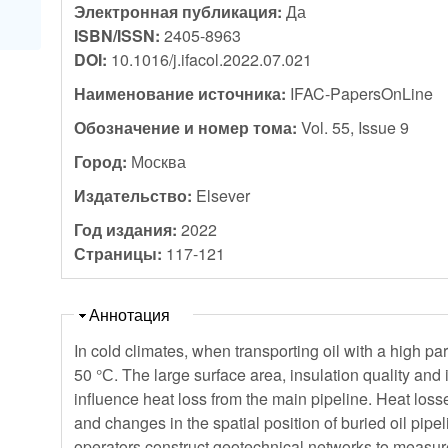
Электронная публикация:
Да
ISBN/ISSN:
2405-8963
DOI:
10.1016/j.ifacol.2022.07.021
Наименование источника:
IFAC-PapersOnLine
Обозначение и номер тома:
Vol. 55, Issue 9
Город:
Москва
Издательство:
Elsever
Год издания:
2022
Страницы:
117-121
Скрыть
Аннотация
In cold climates, when transporting oil with a high para
50 °С. The large surface area, insulation quality and 
influence heat loss from the main pipeline. Heat loss
and changes in the spatial position of buried oil pipel
operators construct geotechnical networks to measure 