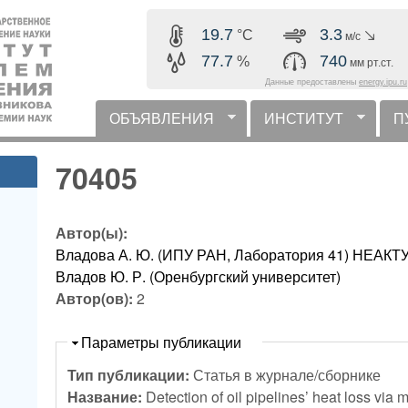
Перейти к основному
19.7
3.3
°C
м/с
содержанию
77.7
740
%
мм рт.ст.
Данные предоставлены
energy.ipu.ru
ОБЪЯВЛЕНИЯ
ИНСТИТУТ
П
горизонтальное меню
70405
Автор(ы):
Владова А. Ю. (ИПУ РАН, Лаборатория 41) НЕА
Владов Ю. Р. (Оренбургский университет)
Автор(ов):
2
Скрыть
Параметры публикации
Тип публикации:
Статья в журнале/сборнике
Название:
Detection of oil pipelines’ heat loss vi