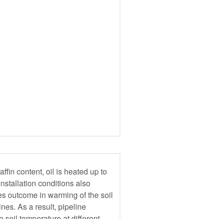
ffin content, oil is heated up to
installation conditions also
es outcome in warming of the soil
ines. As a result, pipeline
soil temperature at different