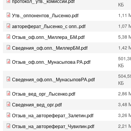
протокол_ утв._комиссии.pdf
КБ
1,11 
Утв._оппонентов_Лысенко.pdf
1,07 
автореферат_Лысенко_с опп..pdf
5,38 
Отзыв_оф.опп._Миллера_БМ.pdf
1,42 
Сведения_оф.опп._МиллерБМ.pdf
501,3
Отзыв_оф.опп._Мунасыпова РА.pdf
КБ
504,5
Сведения_оф.опп._МунасыповРА.pdf
КБ
2,86 
Отзыв_вед_орг_Лысенко.pdf
3,48 
Сведения_вед_орг.pdf
3,26 
Отзыв_на_автореферат_Залетин.pdf
2,21 
Отзыв_на_автореферат_Чувилин.pdf