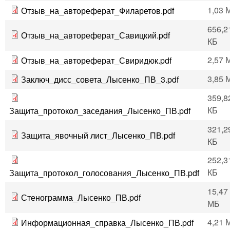
1,03 
Отзыв_на_автореферат_Филаретов.pdf
656,2
Отзыв_на_автореферат_Савицкий.pdf
КБ
2,57 
Отзыв_на_автореферат_Свиридюк.pdf
3,85 
Заключ_дисс_совета_Лысенко_ПВ_3.pdf
359,8
КБ
Защита_протокол_заседания_Лысенко_ПВ.pdf
321,2
Защита_явочный лист_Лысенко_ПВ.pdf
КБ
252,3
КБ
Защита_протокол_голосования_Лысенко_ПВ.pdf
15,47
Стенограмма_Лысенко_ПВ.pdf
МБ
4,21 
Информационная_справка_Лысенко_ПВ.pdf