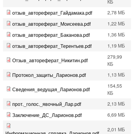
КБ
2,78 МБ
отзыв_автореферат_Гайдамака.pdf
1,22 МБ
отзыв_автореферат_Моисеева.pdf
1,36 МБ
отзыв_автореферат_Баканова.pdf
1,19 МБ
отзыв_автореферат_Терентьев.pdf
279,99
Отзыв_автореферат_Никитин.pdf
КБ
1,13 МБ
Протокол_защиты_Ларионов.pdf
154,55
Сведения_ведущая_Ларионов.pdf
КБ
2,13 МБ
прот._голос._явочный_Лар.pdf
6,69 МБ
Заключение_ДС_Ларионов.pdf
2,01 МБ
Информационная_справка_Ларионов.pdf