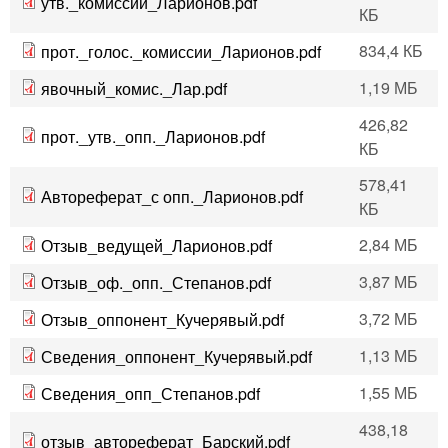
утв._комиссии_Ларионов.pdf
КБ
834,4 КБ
прот._голос._комиссии_Ларионов.pdf
1,19 МБ
явочный_комис._Лар.pdf
426,82
прот._утв._опп._Ларионов.pdf
КБ
578,41
Автореферат_с опп._Ларионов.pdf
КБ
2,84 МБ
Отзыв_ведущей_Ларионов.pdf
3,87 МБ
Отзыв_оф._опп._Степанов.pdf
3,72 МБ
Отзыв_оппонент_Кучерявый.pdf
1,13 МБ
Сведения_оппонент_Кучерявый.pdf
1,55 МБ
Сведения_опп_Степанов.pdf
438,18
отзыв_автореферат_Барский.pdf