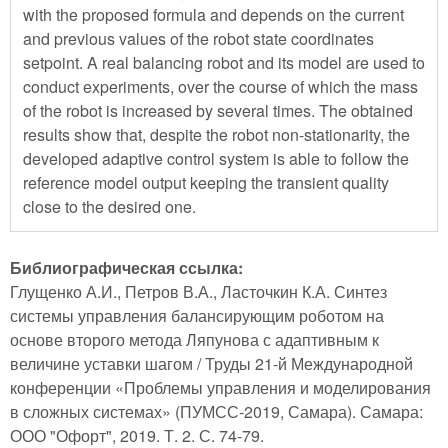
with the proposed formula and depends on the current
and previous values of the robot state coordinates
setpoint. A real balancing robot and its model are used to
conduct experiments, over the course of which the mass
of the robot is increased by several times. The obtained
results show that, despite the robot non-stationarity, the
developed adaptive control system is able to follow the
reference model output keeping the transient quality
close to the desired one.
Библиографическая ссылка:
Глущенко А.И., Петров В.А., Ласточкин К.А. Синтез
системы управления балансирующим роботом на
основе второго метода Ляпунова с адаптивным к
величине уставки шагом / Труды 21-й Международной
конференции «Проблемы управления и моделирования
в сложных системах» (ПУМСС-2019, Самара). Самара:
ООО "Офорт", 2019. Т. 2. С. 74-79.