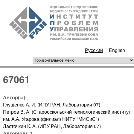
Перейти к основному
ИПУ
содержанию
РАН
Русский
English
горизонтальное меню
67061
Автор(ы):
Глущенко А. И. (ИПУ РАН, Лаборатория 07)
Петров В. А. (Старооскольский технологический институт
им. А.А. Угарова (филиал) НИТУ "МИСиС")
Ласточкин К. А. (ИПУ РАН, Лаборатория 07)
Автор(ов):
3