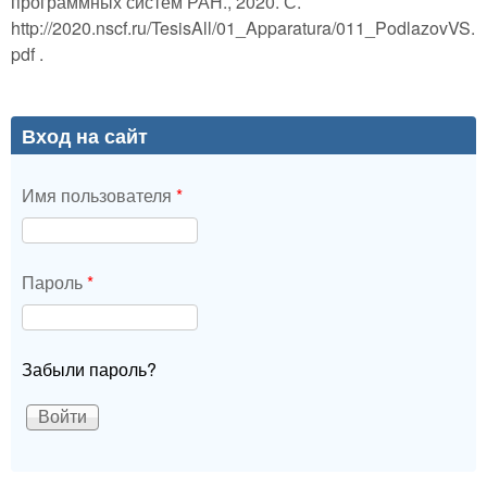
программных систем РАН., 2020. С.
http://2020.nscf.ru/TesisAll/01_Apparatura/011_PodlazovVS.
pdf .
Вход на сайт
Имя пользователя
*
Пароль
*
Забыли пароль?