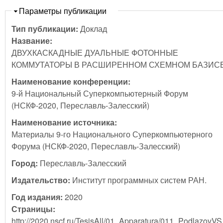
Скрыть
Параметры публикации
Тип публикации:
Доклад
Название:
ДВУХКАСКАДНЫЕ ДУАЛЬНЫЕ ФОТОННЫЕ
КОММУТАТОРЫ В РАСШИРЕННОМ СХЕМНОМ БАЗИС
Наименование конференции:
9-й Национальный Суперкомпьютерный Форум
(НСКФ-2020, Переславль-Залесский)
Наименование источника:
Материалы 9-го Национального Суперкомпьютерного
Форума (НСКФ-2020, Переславль-Залесский)
Город:
Переславль-Залесский
Издательство:
Институт программных систем РАН.
Год издания:
2020
Страницы:
http://2020.nscf.ru/TesisAll/01_Apparatura/011_PodlazovVS