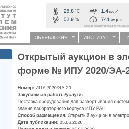
Перейти к основному
28.8
1.4
°C
м/с
содержанию
52.9
741
%
мм рт.ст.
Данные предоставлены
energy.ipu.ru
ОБЪЯВЛЕНИЯ
ИНСТИТУТ
П
горизонтальное меню
Открытый аукцион в эл
форме № ИПУ 2020/ЭА-
Номер:
ИПУ 2020/ЭА-20
Закупаемые работы/услуги:
Поставка оборудования для развертывания систем
здания лабораторного корпуса ИПУ РАН
Способ размещения:
Открытый аукцион в электр
Дата публикации:
05.06.2020
Начало подачи заявок:
05.06.2020