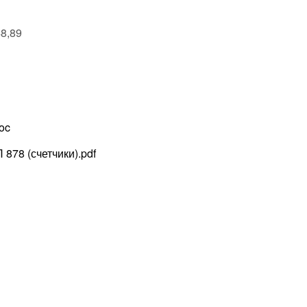
8,89
oc
78 (счетчики).pdf