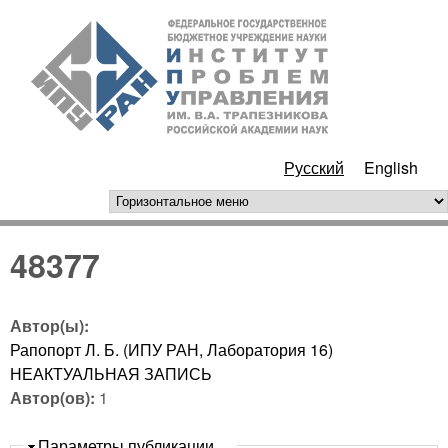
Перейти к основному
ИПУ
содержанию
РАН
Русский
English
горизонтальное меню
48377
Автор(ы):
Рапопорт Л. Б. (ИПУ РАН, Лаборатория 16)
НЕАКТУАЛЬНАЯ ЗАПИСЬ
Автор(ов):
1
Скрыть
Параметры публикации