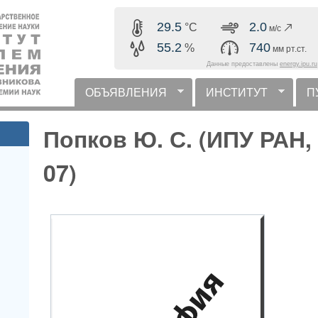
Перейти к основному
29.5
2.0
°C
м/с
содержанию
55.2
740
%
мм рт.ст.
Данные предоставлены
energy.ipu.ru
ОБЪЯВЛЕНИЯ
ИНСТИТУТ
П
горизонтальное меню
Попков Ю. С. (ИПУ РАН
07)