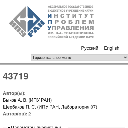
Перейти к основному
ИПУ
содержанию
РАН
Русский
English
горизонтальное меню
43719
Автор(ы):
Быков А. В. (ИПУ РАН)
Щербаков П. С. (ИПУ РАН, Лаборатория 07)
Автор(ов):
2
Скрыть
Параметры публикации