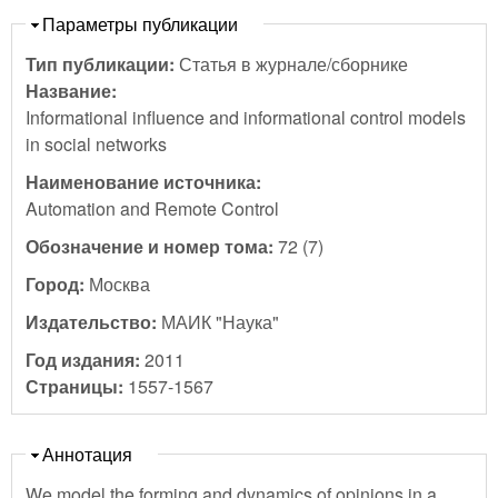
Скрыть
Параметры публикации
Тип публикации:
Статья в журнале/сборнике
Название:
Informational influence and informational control models
in social networks
Наименование источника:
Automation and Remote Control
Обозначение и номер тома:
72 (7)
Город:
Москва
Издательство:
МАИК "Наука"
Год издания:
2011
Страницы:
1557-1567
Скрыть
Аннотация
We model the forming and dynamics of opinions in a