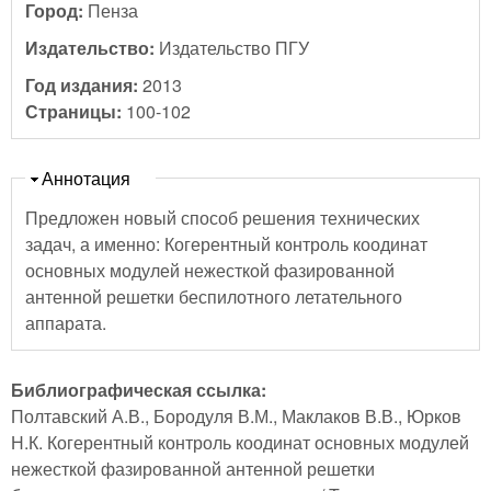
Город:
Пенза
Издательство:
Издательство ПГУ
Год издания:
2013
Страницы:
100-102
Скрыть
Аннотация
Предложен новый способ решения технических
задач, а именно: Когерентный контроль коодинат
основных модулей нежесткой фазированной
антенной решетки беспилотного летательного
аппарата.
Библиографическая ссылка:
Полтавский А.В., Бородуля В.М., Маклаков В.В., Юрков
Н.К. Когерентный контроль коодинат основных модулей
нежесткой фазированной антенной решетки