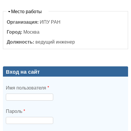
Скрыть
Место работы
Организация:
ИПУ РАН
Город:
Москва
Должность:
ведущий инженер
Вход на сайт
Имя пользователя
*
Пароль
*