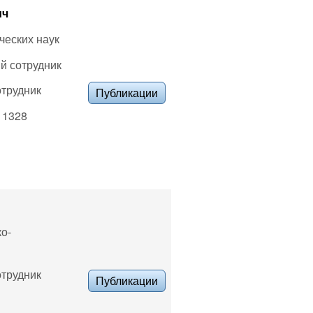
ич
ческих наук
й сотрудник
отрудник
Публикации
. 1328
ко-
отрудник
Публикации