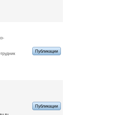
ко-
Публикации
отрудник
Публикации
su.ru