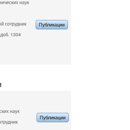
нических наук
ый сотрудник
Публикации
 доб. 1304
и
ских наук
Публикации
отрудник