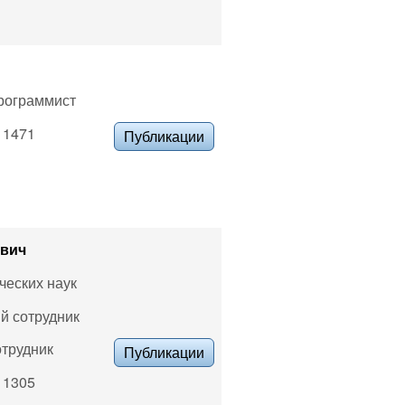
рограммист
. 1471
Публикации
ович
ческих наук
й сотрудник
отрудник
Публикации
. 1305