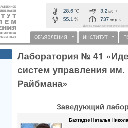
Перейти к основному
28.6
3.2
°C
м/с
содержанию
55.1
737
%
мм рт.ст.
Данные предоставлены
energy.ipu.ru
ОБЪЯВЛЕНИЯ
ИНСТИТУТ
П
горизонтальное меню
Лаборатория № 41 «Ид
систем управления им. 
Райбмана»
Заведующий лабор
Бахтадзе Наталья Никол