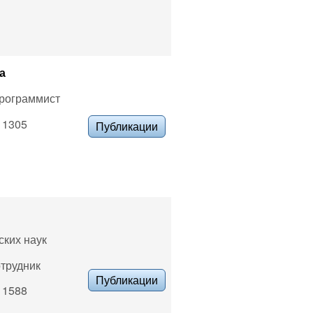
а
программист
. 1305
Публикации
ских наук
отрудник
Публикации
. 1588