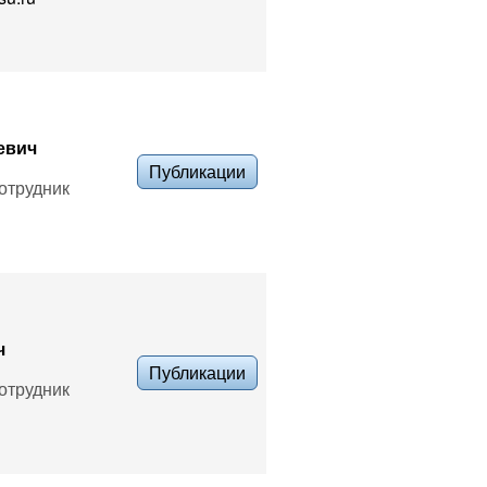
евич
Публикации
отрудник
ч
Публикации
отрудник