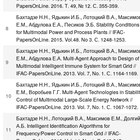
PapersOnLine. 2016. Т. 49, № 12. С. 355-359.
Бахтадзе Н.Н., Ядыкин И.Б., Лотоцкий В.А., Максимо
Е.М., Абдулова Е.А., Песиков Э.Б. Stability Conditions
8
for Multimodal Power and Process Plants // IFAC-
PapersOnLine. 2015. Vol.48. No 3. С. 1248-1253.
Бахтадзе Н.Н., Ядыкин И.Б., Лотоцкий В.А., Максимо
Е.М., Абдулова Е.А. Multi-Agent Approach to Design of
9
Multimodal Intelligent Immune System for Smart Grid //
IFAC-PapersOnLine. 2013. Vol. 7, No. 1. С. 1164-1169.
Бахтадзе Н.Н., Ядыкин И.Б., Лотоцкий В.А., Максимо
Е.М., Воробьев Г.Г. Multi-Agent Technologies in Stabili
10
Control of Multimodal Large-Scale Energy Network //
IFAC-PapersOnLine. 2013. Vol. 7, No. 1. С. 1067-1072.
Бахтадзе Н.Н., Лотоцкий В.А., Максимов Е.М., Долги
А.Б. Intelligent Identification Algorithms for
11
Frequency/Power Control in Smart Grid // IFAC-