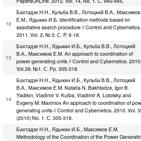
PapersOnLine. 2012. Vol. 14, No. 1. С. 940-945.
Бахтадзе Н.Н., Кульба В.В., Лотоцкий В.А., Максимов
Е.М., Ядыкин И.Б. Identification methods based on
12
assotiative search procedure // Control and Cybernetics.
2011. Vol. 2, № 3. С. P. 6-18.
Бахтадзе Н.Н., Ядыкин И.Б., Кульба В.В., Лотоцкий
В.А., Максимов Е.М. An approach to coordination of
13
power generating units // Control and Cybernetics. 2010
Vol.39. №1. С. Pp. 305-318.
Бахтадзе Н.Н., Ядыкин И.Б., Кульба В.В., Лотоцкий
В.А., Максимов Е.М. Natalia N. Bakhtadze, Igor B.
Yadikin, Vladimir V. Kulba, Vladimir A. Lototsky and
14
Evgeny M. Maximov An approach to coordination of po
generating units // Control and Cybernetics. 2010. Vol. 
(2010) No. 1. С. 305-318.
Бахтадзе Н.Н., Ядыкин И.Б., Максимов Е.М.
Methodology of the Coordination of the Power Generati