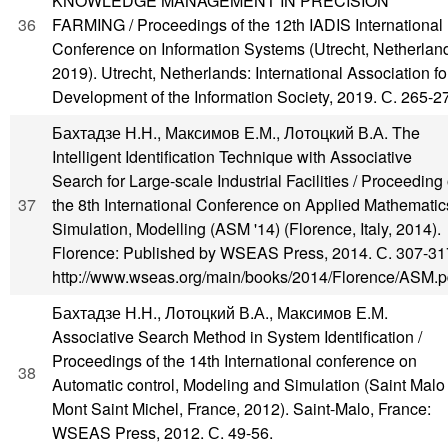
KNOWLEDGE MANAGEMENT IN PRECISION
36
FARMING / Proceedings of the 12th IADIS International
Conference on Information Systems (Utrecht, Netherlan
2019). Utrecht, Netherlands: International Association fo
Development of the Information Society, 2019. С. 265-2
Бахтадзе Н.Н., Максимов Е.М., Лотоцкий В.А. The
Intelligent Identification Technique with Associative
Search for Large-scale Industrial Facilities / Proceeding 
37
the 8th International Conference on Applied Mathematic
Simulation, Modelling (ASM '14) (Florence, Italy, 2014).
Florence: Published by WSEAS Press, 2014. С. 307-31
http://www.wseas.org/main/books/2014/Florence/ASM.p
Бахтадзе Н.Н., Лотоцкий В.А., Максимов Е.М.
Associative Search Method in System Identification /
Proceedings of the 14th International conference on
38
Automatic control, Modeling and Simulation (Saint Malo
Mont Saint Michel, France, 2012). Saint-Malo, France:
WSEAS Press, 2012. С. 49-56.