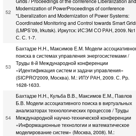
Grids / Proceedings of the conference Liberalization an
Modernization of PowerProceedings of conference
52
"Liberalization and Modernization of Power Systems:
Coordinated Monitoring and Control towards Smart Grid
(LMPS’09, Irkutsk). Иркутск: ИСЭМ СО РАН, 2009. №1
С. С. 1-7.
Бахтадзе Н.Н., Максимов Е.М. Модели ассоциативно
поиска в системах управления энергосистемами /
Труды 8-й Международной конференции
53
«Идентификация систем и задачи управления»
(SICPRO'2009, Москва). М.: ИПУ РАН, 2009. С. Pp.
1628-1633.
Бахтадзе Н.Н., Кульба В.В., Максимов Е.М., Павлов
Б.В. Модели ассоциативного поиска в виртуальных
анализаторах технологических процессов / Труды
54
Международной научно-технической конференции
«Информационные технологии и математическое
моделирование систем» (Москва, 2008). М.: