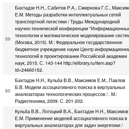
Бахтадзе Н.Н., Сабитов Р.А., Смирнова Г.С., Макси
Е.М. Методы разработки интеллектуальных сетей
транспортной логистики / Труды Международной
научно-технической конференции "Информационны
технологии и математическое моделирование систе
59
(Москва, 2015). М.: Федеральное государственное
бюджетное учреждение науки Центр информационн
технологий в проектировании Российской академии
наук, 2015. С. 143-144 http://elibrary.ru/item.asp?
id=24660152.
Бахтадзе Н.Н., Кульба В.В., Максимов Е.М., Павлов
Б.В. Модели ассоциативного поиска в виртуальных
60
анализаторах технологических процессов / . М.:
Радиотехника, 2009. С. 201-202.
Кульба В.В., Лотоцкий В.А., Бахтадзе Н.Н., Максимов
Е.М. Применение моделей ассоциативного поиска в
виртуальных анализаторах для задач энергетики /