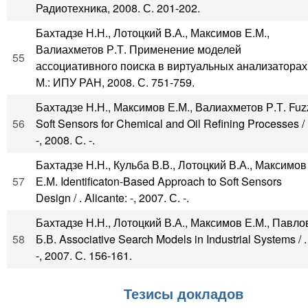
Радиотехника, 2008. С. 201-202.
Бахтадзе Н.Н., Лотоцкий В.А., Максимов Е.М.,
Валиахметов Р.Т. Применение моделей
55
ассоциативного поиска в виртуальных анализаторах /
М.: ИПУ РАН, 2008. С. 751-759.
Бахтадзе Н.Н., Максимов Е.М., Валиахметов Р.Т. Fuz
56
Soft Sensors for Chemical and Oil Refining Processes / .
-, 2008. С. -.
Бахтадзе Н.Н., Кульба В.В., Лотоцкий В.А., Максимов
57
Е.М. Identificaton-Based Approach to Soft Sensors
Design / . Alicante: -, 2007. С. -.
Бахтадзе Н.Н., Лотоцкий В.А., Максимов Е.М., Павло
58
Б.В. Associative Search Models in Industrial Systems / . 
-, 2007. С. 156-161.
Тезисы докладов