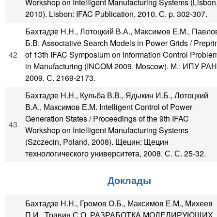
Workshop on Intelligent Manufacturing Systems (Lisbon
2010). Lisbon: IFAC Publication, 2010. С. p. 302-307.
Бахтадзе Н.Н., Лотоцкий В.А., Максимов Е.М., Павло
Б.В. Associative Search Models in Power Grids / Prepri
42
of 13th IFAC Symposium on Information Control Proble
in Manufacturing (INCOM 2009, Moscow). М.: ИПУ РАН
2009. С. 2169-2173.
Бахтадзе Н.Н., Кульба В.В., Ядыкин И.Б., Лотоцкий
В.А., Максимов Е.М. Intelligent Control of Power
Generation States / Proceedings of the 9th IFAC
43
Workshop on Intelligent Manufacturing Systems
(Szczecin, Poland, 2008). Щецин: Щецин
технологического университета, 2008. С. С. 25-32.
Доклады
Бахтадзе Н.Н., Громов О.Б., Максимов Е.М., Михеев
П.И., Травин С.О. РАЗРАБОТКА МОДЕЛИРУЮЩИХ