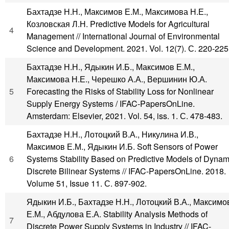
Бахтадзе Н.Н., Максимов Е.М., Максимова Н.Е.,
Козловская Л.Н. Predictive Models for Agricultural
4
Management // International Journal of Environmental
Science and Development. 2021. Vol. 12(7). С. 220-225
Бахтадзе Н.Н., Ядыкин И.Б., Максимов Е.М.,
Максимова Н.Е., Черешко А.А., Вершинин Ю.А.
5
Forecasting the Risks of Stability Loss for Nonlinear
Supply Energy Systems / IFAC-PapersOnLine.
Amsterdam: Elsevier, 2021. Vol. 54, iss. 1. С. 478-483.
Бахтадзе Н.Н., Лотоцкий В.А., Никулина И.В.,
Максимов Е.М., Ядыкин И.Б. Soft Sensors of Power
6
Systems Stability Based on Predictive Models of Dynam
Discrete Bilinear Systems // IFAC-PapersOnLine. 2018.
Volume 51, Issue 11. С. 897-902.
Ядыкин И.Б., Бахтадзе Н.Н., Лотоцкий В.А., Максимо
Е.М., Абдулова Е.А. Stability Analysis Methods of
7
Discrete Power Supply Systems in Industry // IFAC-