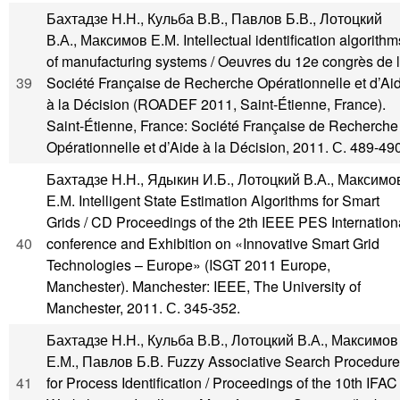
Бахтадзе Н.Н., Кульба В.В., Павлов Б.В., Лотоцкий
В.А., Максимов Е.М. Intellectual identification algorithm
of manufacturing systems / Oeuvres du 12e congrès de 
39
Société Française de Recherche Opérationnelle et d’Ai
à la Décision (ROADEF 2011, Saint-Étienne, France).
Saint-Étienne, France: Société Française de Recherche
Opérationnelle et d’Aide à la Décision, 2011. С. 489-490
Бахтадзе Н.Н., Ядыкин И.Б., Лотоцкий В.А., Максимо
Е.М. Intelligent State Estimation Algorithms for Smart
Grids / CD Proceedings of the 2th IEEE PES Internation
40
conference and Exhibition on «Innovative Smart Grid
Technologies – Europe» (ISGT 2011 Europe,
Manchester). Manchester: IEEE, The University of
Manchester, 2011. С. 345-352.
Бахтадзе Н.Н., Кульба В.В., Лотоцкий В.А., Максимов
Е.М., Павлов Б.В. Fuzzy Associative Search Procedure
41
for Process Identification / Proceedings of the 10th IFAC