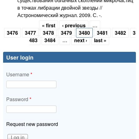
существования облачных скоплений микрочастиц
в точках либрации двойной звезды //
Астрономический журнал. 2009. С. -.
« first
‹ previous
…
Pages
3476
3477
3478
3479
3480
3481
3482
3
483
3484
…
next ›
last »
User login
Username
*
Password
*
Request new password