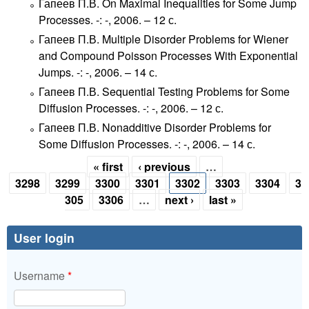
Гапеев П.В. On Maximal Inequalities for Some Jump
Processes. -: -, 2006. – 12 с.
Гапеев П.В. Multiple Disorder Problems for Wiener
and Compound Poisson Processes With Exponential
Jumps. -: -, 2006. – 14 с.
Гапеев П.В. Sequential Testing Problems for Some
Diffusion Processes. -: -, 2006. – 12 с.
Гапеев П.В. Nonadditive Disorder Problems for
Some Diffusion Processes. -: -, 2006. – 14 с.
« first
‹ previous
…
Pages
3298
3299
3300
3301
3302
3303
3304
3
305
3306
…
next ›
last »
User login
Username
*