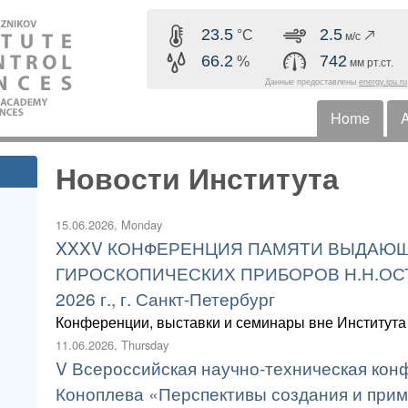
Skip to main content
23.5
2.5
°C
м/с
66.2
742
%
мм рт.ст.
Данные предоставлены
energy.ipu.ru
Home
A
Horizonta
Новости Института
15.06.2026, Monday
XXXV КОНФЕРЕНЦИЯ ПАМЯТИ ВЫДАЮЩ
ГИРОСКОПИЧЕСКИХ ПРИБОРОВ Н.Н.ОСТР
2026 г., г. Санкт-Петербург
Конференции, выставки и семинары вне Института
11.06.2026, Thursday
V Всероссийская научно-техническая конф
Коноплева «Перспективы создания и при