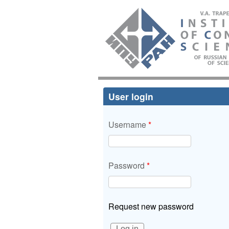
ИПУ
РАН
User login
Username
*
Password
*
Request new password