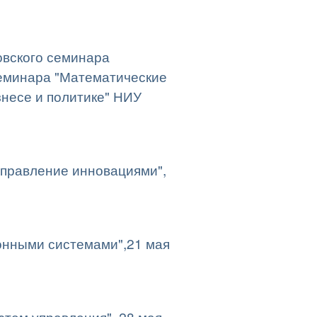
вского семинара
семинара "Математические
знесе и политике" НИУ
правление инновациями",
онными системами",21 мая
стем управления", 28 мая