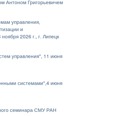
ом Антоном Григорьевичем
емам управления,
тизации и
оября 2026 г., г. Липецк
стем управления", 11 июня
онными системами",4 июня
ного семинара СМУ РАН