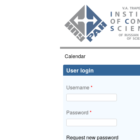
ИПУ
РАН
Calendar
You are here
User login
Username
*
Password
*
Request new password