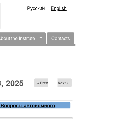
Русский
English
bout the Institute
Contacts
l Menu
, 2025
« Prev
Next »
 "Вопросы автономного
афики", 20 августа 2025
00