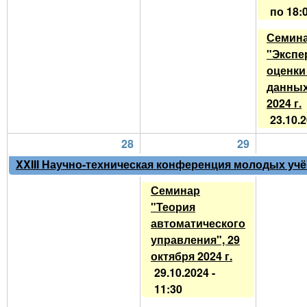
по
18:
Семин
"Экспе
оценки
данных
2024 г.
23.10.2
28
29
XXIII Научно-техническая конференция молодых учён
Семинар
"Теория
автоматического
управления", 29
октября 2024 г.
29.10.2024 -
11:30