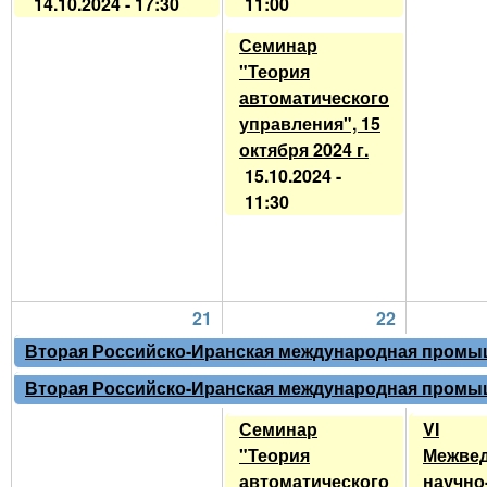
14.10.2024 - 17:30
11:00
Семинар
"Теория
автоматического
управления", 15
октября 2024 г.
15.10.2024 -
11:30
21
22
Вторая Российско-Иранская международная промышле
Вторая Российско-Иранская международная промышле
Семинар
VI
"Теория
Межве
автоматического
научно