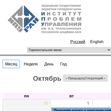
Перейти к основному
ИПУ
содержанию
РАН
Русский
English
горизонтальное меню
Месяц
(активная вкладка)
Неделя
День
Год
Октябрь 2024
« Предыдущий
Следующий »
пн
вт
30
1
Покоряя науку и могучие го