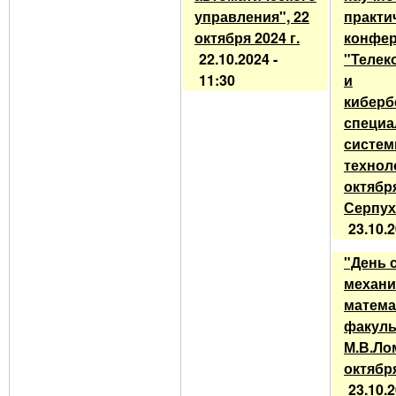
управления", 22
практи
октября 2024 г.
конфе
22.10.2024 -
"Телек
11:30
и
киберб
специ
систем
технол
октября 
Серпу
23.10.2
"День 
механи
матема
факуль
М.В.Ло
октября
23.10.