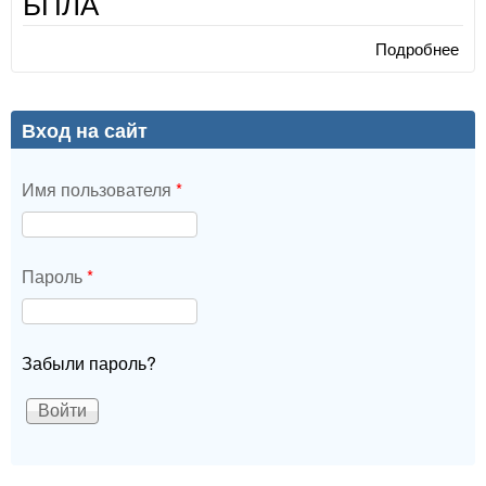
БПЛА
Подробнее
о Р
си
авт
обн
Вход на сайт
соп
ма
Имя пользователя
*
БП
Пароль
*
Забыли пароль?