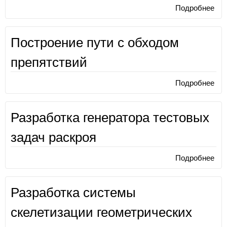
Подробнее
о
Мо
зон
Построение пути с обходом
на 
мес
препятствий
Подробнее
о
Пос
пут
Разработка генератора тестовых
об
пре
задач раскроя
Подробнее
о
Раз
ген
Разработка системы
тес
зад
скелетизации геометрических
рас