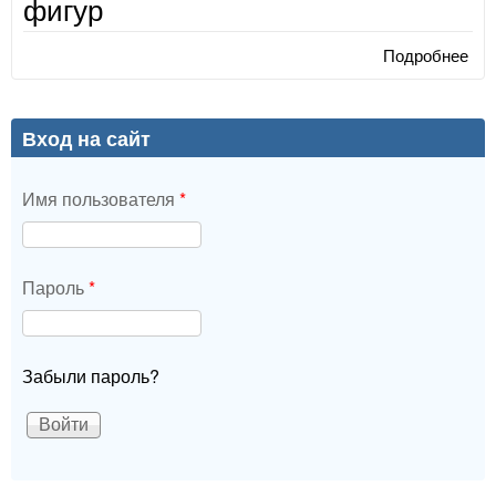
фигур
Подробнее
о Р
си
ске
гео
Вход на сайт
фиг
Имя пользователя
*
Пароль
*
Забыли пароль?