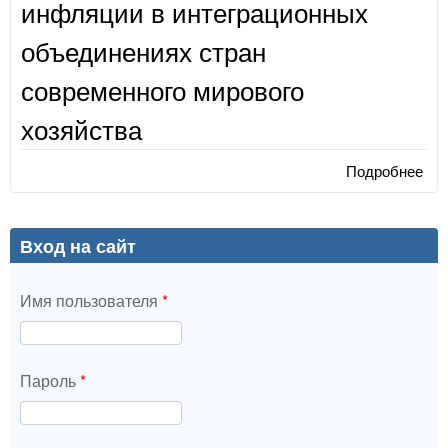
инфляции в интеграционных
объединениях стран
современного мирового
хозяйства
Подробнее
о М
изм
агр
инд
Вход на сайт
инф
инт
Имя пользователя
*
объ
стр
сов
мир
Пароль
*
хоз