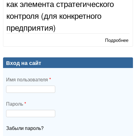
как элемента стратегического
контроля (для конкретного
предприятия)
Подробнее
о Р
си
сб
пок
Вход на сайт
эле
стр
Имя пользователя
*
кон
кон
пре
Пароль
*
Забыли пароль?