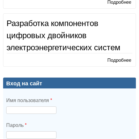
Подробнее
о Р
ком
циф
Разработка компонентов
эле
сис
цифровых двойников
электроэнергетических систем
Подробнее
о Р
ком
циф
эле
Вход на сайт
сис
Имя пользователя
*
Пароль
*