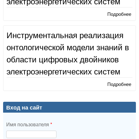
электроэнергетических систем
Подробнее
о И
реа
онт
Инструментальная реализация
мод
обл
онтологической модели знаний в
дво
эле
области цифровых двойников
сис
электроэнергетических систем
Подробнее
о И
реа
онт
мод
Вход на сайт
обл
дво
Имя пользователя
*
эле
сис