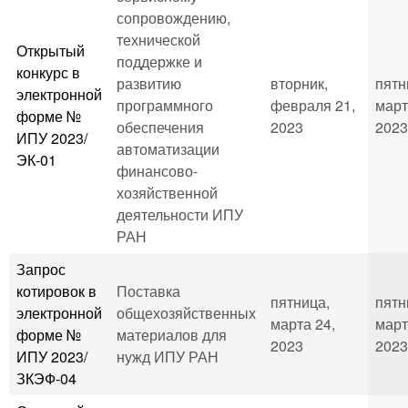
сопровождению,
технической
Открытый
поддержке и
конкурс в
развитию
вторник,
пятн
электронной
программного
февраля 21,
март
форме №
обеспечения
2023
2023
ИПУ 2023/
автоматизации
ЭК-01
финансово-
хозяйственной
деятельности ИПУ
РАН
Запрос
котировок в
Поставка
пятница,
пятн
электронной
общехозяйственных
марта 24,
март
форме №
материалов для
2023
2023
ИПУ 2023/
нужд ИПУ РАН
ЗКЭФ-04