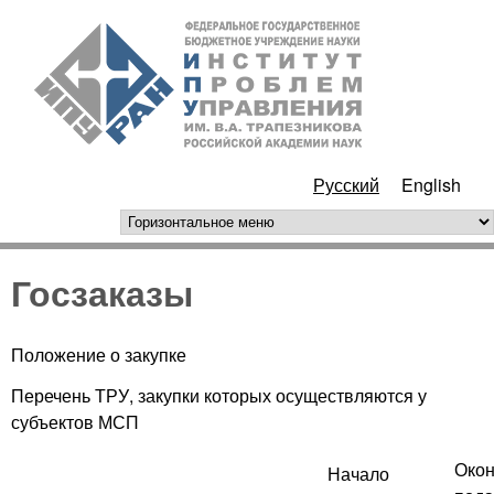
Перейти к основному
ИПУ
содержанию
РАН
Русский
English
горизонтальное меню
Госзаказы
Положение о закупке
Перечень ТРУ, закупки которых осуществляются у
субъектов МСП
Окон
Начало