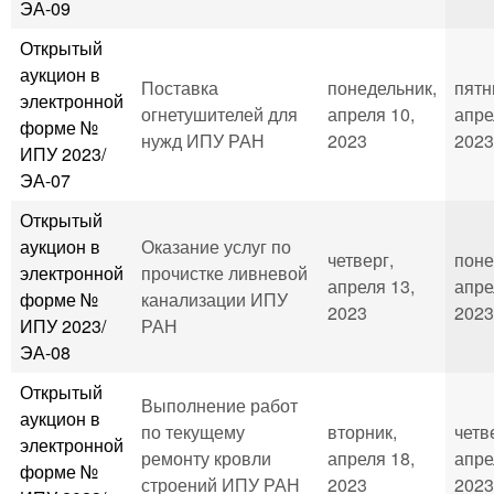
ЭА-09
Открытый
аукцион в
Поставка
понедельник,
пятн
электронной
огнетушителей для
апреля 10,
апре
форме №
нужд ИПУ РАН
2023
2023
ИПУ 2023/
ЭА-07
Открытый
аукцион в
Оказание услуг по
четверг,
поне
электронной
прочистке ливневой
апреля 13,
апре
форме №
канализации ИПУ
2023
2023
ИПУ 2023/
РАН
ЭА-08
Открытый
Выполнение работ
аукцион в
по текущему
вторник,
четв
электронной
ремонту кровли
апреля 18,
апре
форме №
строений ИПУ РАН
2023
2023