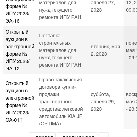
материалов для
апреля 27,
12, 2
форме №
нужд текущего
2023
09:0
ИПУ 2023/
ремонта ИПУ РАН
ЭА-16
Открытый
Поставка
аукцион в
строительных
поне
электронной
вторник, мая
материалов для
мая 
форме №
2, 2023
нужд текущего
- 09:
ИПУ 2023/
ремонта ИПУ РАН
ЭА-12
Право заключения
Открытый
договора купли-
аукцион в
продажи
суббота,
воск
электронной
транспортного
апреля 29,
мая 
форме №
средства: легковой
2023
- 23:
ИПУ 2023/
автомобиль KIA JF
ОА-01Т
(OPTIMA)