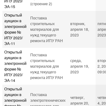
ИПУ 2023/
(строение 2)
ЭА-15
Открытый
Поставка
аукцион в
строительных
вторник,
пятн
электронной
материалов для
апреля 18,
апре
форме №
нужд текущего
2023
2023
ИПУ 2023/
ремонта ИПУ РАН
ЭА-11
Открытый
Поставка
аукцион в
строительных
среда,
втор
электронной
материалов для
апреля 19,
2, 20
форме №
нужд текущего
2023
09:0
ИПУ 2023/
ремонта ИПУ РАН
ЭА-14
Открытый
аукцион в
Поставка
четверг,
четв
электронной
электротехнических
апреля 20,
4, 20
форме №
материалов для